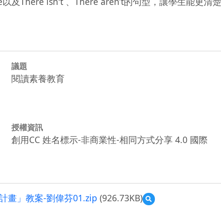
e以及There isn't 、There aren’t的句型，讓學生能
議題
閱讀素養教育
授權資訊
創用CC 姓名標示-非商業性-相同方式分享 4.0 國際
」教案-劉偉芬01.zip
(926.73KB)
預
覽
109