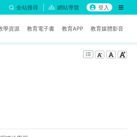
全站搜尋
網站導覽
登入
b教學資源
教育電子書
教育APP
教育媒體影音