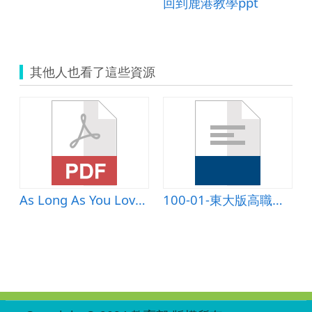
回到鹿港教學ppt
其他人也看了這些資源
As Long As You Love Me
100-01-東大版高職英文(車版)-課文講解B101
:::