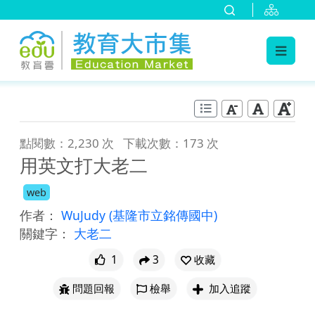
:::
跳到主要內容
:::
點閱數：2,230 次
下載次數：173 次
用英文打大老二
web
作者：
WuJudy
(基隆市立銘傳國中)
關鍵字：
大老二
1
3
收藏
問題回報
檢舉
加入追蹤