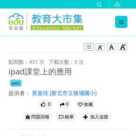
:::
跳到主要內容
:::
點閱數：451 次
下載次數：0 次
ipad課堂上的應用
web
提供者：
黃嘉佳
(新北市立後埔國小)
0
0
收藏
問題回報
檢舉
加入追蹤