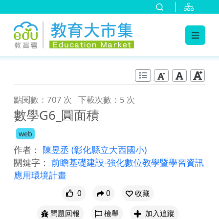
:::
跳到主要內容
:::
點閱數：707 次
下載次數：5 次
數學G6_圓面積
web
作者：
陳昱丞
(彰化縣立大西國小)
關鍵字：
前瞻基礎建設-強化數位教學暨學習資訊
應用環境計畫
0
0
收藏
問題回報
檢舉
加入追蹤