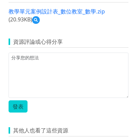
教學單元案例設計表_數位教室_數學.zip
(20.93KB)
預
覽
教
學
資源評論或心得分享
單
元
案
例
設
計
表
_
數
位
教
發表
室
_
數
學.zip
其他人也看了這些資源