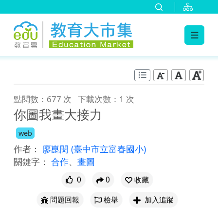
:::
跳到主要內容
:::
點閱數：677 次
下載次數：1 次
你圖我畫大接力
web
作者：
廖崑閔
(臺中市立富春國小)
關鍵字：
合作
、
畫圖
0
0
收藏
問題回報
檢舉
加入追蹤