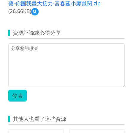
藝-你圖我畫大接力-富春國小廖崑閔.zip
(26.66KB)
預
覽
藝-
你
資源評論或心得分享
圖
我
畫
大
接
力-
富
春
國
小
廖
發表
崑
閔.zip
其他人也看了這些資源