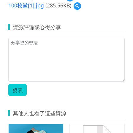
覽
100校徽[1].jpg
(285.56KB)
預
109
覽
彰
100
化
校
縣
資源評論或心得分享
徽
花
[1].jpg
壇
國
民
小
學
前
瞻
智
慧
教
發表
室
教
案
1091020.pdf
其他人也看了這些資源