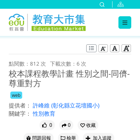
:::
跳到主要內容
:::
點閱數：812 次
下載次數：6 次
校本課程教學計畫 性別之間-同儕-
尊重對方
web
提供者：
許峰維
(彰化縣立花壇國小)
關鍵字：
性別教育
0
0
收藏
問題回報
檢舉
加入追蹤