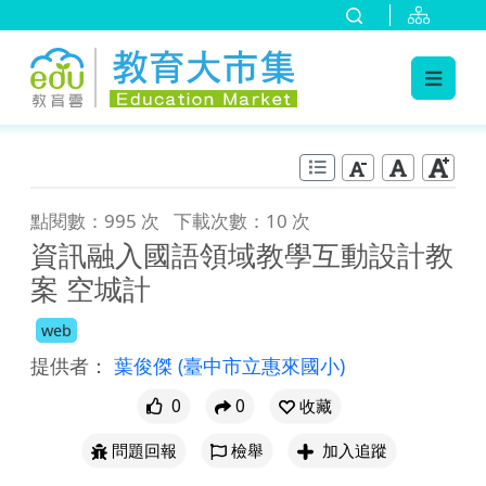
:::
跳到主要內容
:::
點閱數：995 次
下載次數：10 次
資訊融入國語領域教學互動設計教
案 空城計
web
提供者：
葉俊傑
(臺中市立惠來國小)
0
0
收藏
問題回報
檢舉
加入追蹤