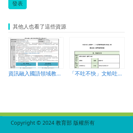
葉
發表
俊
傑.zip
其他人也看了這些資源
資訊融入國語領域教學活動設計
「不吐不快」文蛤吐沙海洋教育探究課程(山腳國中)
:::
Copyright © 2024 教育部 版權所有
ED27030007-003