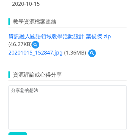
2020-10-15
教學資源檔案連結
資訊融入國語領域教學活動設計 葉俊傑.zip
(46.27KB)
預
覽
20201015_152847.jpg
(1.36MB)
預
資
覽
訊
20201015_152847.jpg
融
入
資源評論或心得分享
國
語
領
域
教
學
活
動
設
計