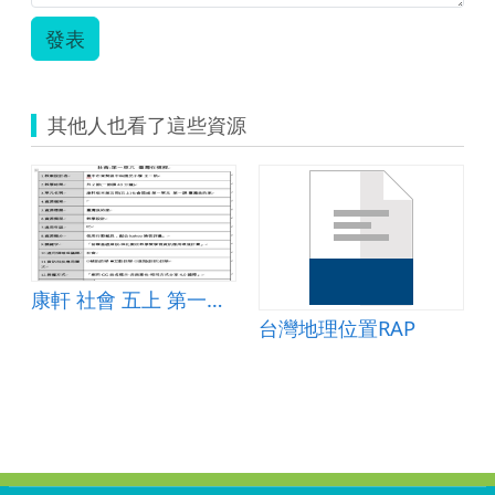
案-
發表
南
一
五
上
其他人也看了這些資源
社
會-
認
識
我
的
臺
灣.zip
教學-海洋也是我們的家
康軒 社會 五上 第一單元
台灣地理位置RAP