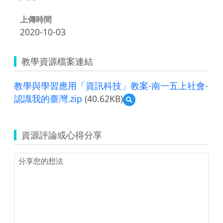
上傳時間
2020-10-03
教學資源檔案連結
教學與學習應用「資訊科技」教案-南一五上社會-
認識我的臺灣.zip
(40.62KB)
預
覽
教
學
資源評論或心得分享
與
學
習
應
用
「資
訊
科
技」
教