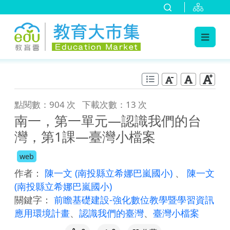
:::
跳到主要內容
:::
點閱數：904 次
下載次數：13 次
南一，第一單元―認識我們的台
灣，第1課―臺灣小檔案
web
作者：
陳一文
(南投縣立希娜巴嵐國小)
、
陳一文
(南投縣立希娜巴嵐國小)
關鍵字：
前瞻基礎建設-強化數位教學暨學習資訊
應用環境計畫
、
認識我們的臺灣
、
臺灣小檔案