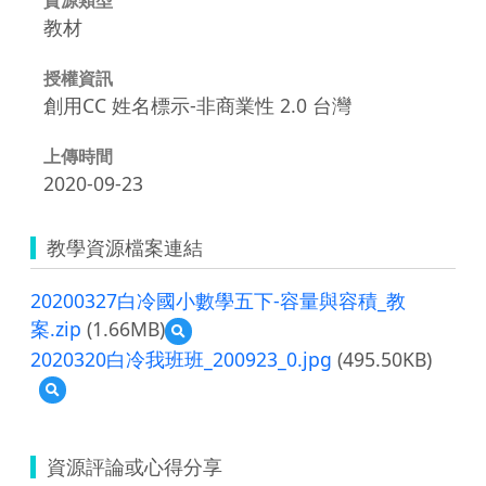
教材
授權資訊
創用CC 姓名標示-非商業性 2.0 台灣
上傳時間
2020-09-23
教學資源檔案連結
20200327白冷國小數學五下-容量與容積_教
案.zip
(1.66MB)
預
覽
2020320白冷我班班_200923_0.jpg
(495.50KB)
20200327
預
白
覽
冷
2020320
國
白
小
資源評論或心得分享
冷
數