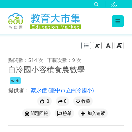
:::
跳到主要內容
:::
點閱數：514 次
下載次數：9 次
白冷國小容積食農數學
web
提供者：
蔡永億
(臺中市立白冷國小)
0
0
收藏
問題回報
檢舉
加入追蹤