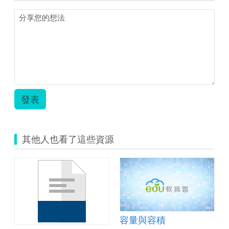
我
學
班
五
班
下-
_200923_0.jpg
容
量
與
容
積
_
教
發表
案.zip
其他人也看了這些資源
容量與容積