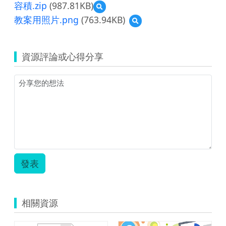
容積.zip
(987.81KB)
預
覽
教案用照片.png
(763.94KB)
預
教
覽
育
教
雲
案
教
資源評論或心得分享
用
學
照
資
片.png
源
教
案
_
國
小
數
學
五
發表
下
南
一
版-
相關資源
容
量