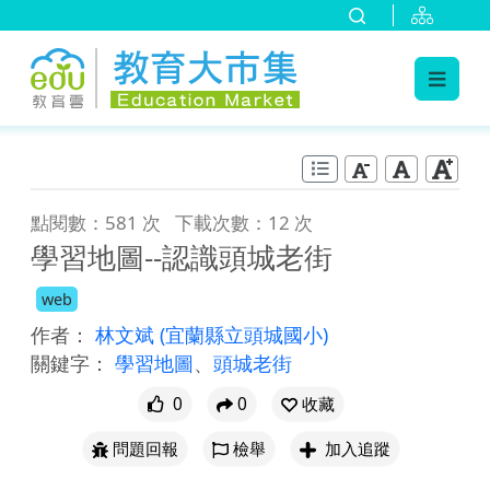
:::
跳到主要內容
:::
點閱數：581 次
下載次數：12 次
學習地圖--認識頭城老街
web
作者：
林文斌
(宜蘭縣立頭城國小)
關鍵字：
學習地圖
、
頭城老街
0
0
收藏
問題回報
檢舉
加入追蹤