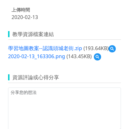
上傳時間
2020-02-13
教學資源檔案連結
學習地圖教案--認識頭城老街.zip
(193.64KB)
預
覽
2020-02-13_163306.png
(143.45KB)
預
學
覽
習
2020-
地
02-
圖
資源評論或心得分享
13_163306.png
教
案-
-
認
識
頭
城
老
街.zip