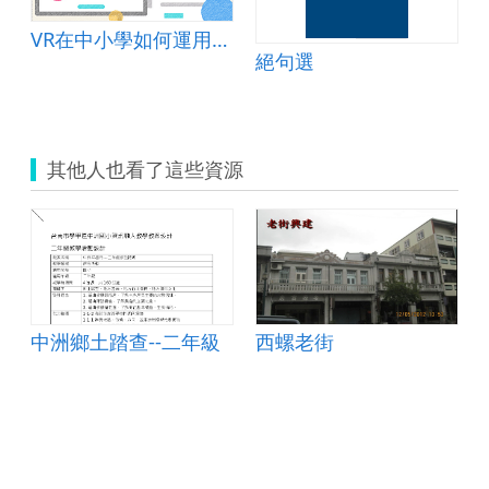
VR在中小學如何運用才會有效教學
絕句選
其他人也看了這些資源
作
中洲鄉土踏查--二年級
西螺老街