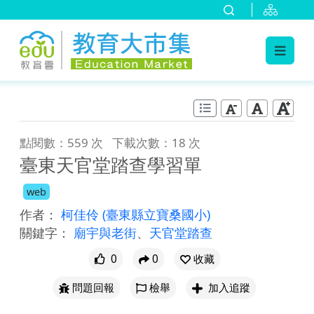
:::
跳到主要內容
:::
點閱數：559 次
下載次數：18 次
臺東天官堂踏查學習單
web
作者：
柯佳伶
(臺東縣立寶桑國小)
關鍵字：
廟宇與老街
、
天官堂踏查
0
0
收藏
問題回報
檢舉
加入追蹤