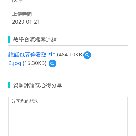
上傳時間
2020-01-21
教學資源檔案連結
說話也要停看聽.zip
(484.10KB)
預
覽
2.jpg
(15.30KB)
預
說
覽
話
2.jpg
也
要
資源評論或心得分享
停
看
聽.zip