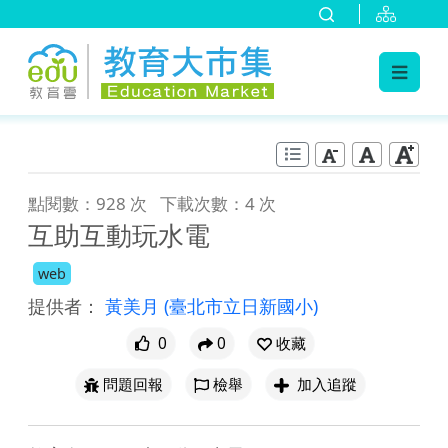
:::
跳到主要內容
:::
點閱數：928 次
下載次數：4 次
互助互動玩水電
web
提供者：
黃美月
(臺北市立日新國小)
0
0
收藏
問題回報
檢舉
加入追蹤