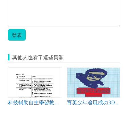
技
中
心
教
案
_
發表
互
助
互
動
其他人也看了這些資源
玩
水
電.pdf
D車牌製作
科技輔助自主學習教案設計-Python基礎程式設計
育英少年追風成功3D車牌製作