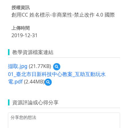
授權資訊
創用CC 姓名標示-非商業性-禁止改作 4.0 國際
上傳時間
2019-12-31
教學資源檔案連結
擷取.jpg
(21.77KB)
預
覽
01_臺北市日新科技中心教案_互助互動玩水
擷
電.pdf
(2.44MB)
預
取.jpg
覽
01_
臺
資源評論或心得分享
北
市
日
新
科