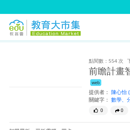
:::
跳到主要內容
:::
點閱數：554 次
前瞻計畫智
web
提供者：
陳心怡
關鍵字：
數學、
0
0