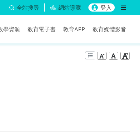
全站搜尋
網站導覽
登入
b教學資源
教育電子書
教育APP
教育媒體影音