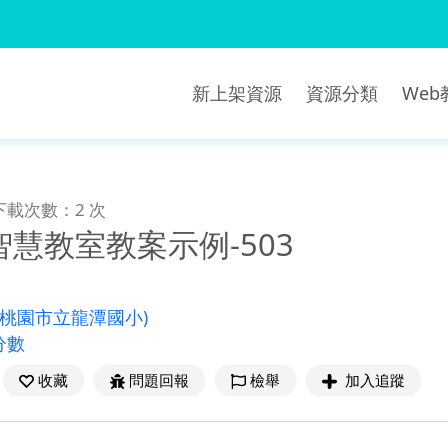
新上架資源
資源分類
We
下載次數：2 次
慧教室教案示例-503
(桃園市立龍潭國小)
分數
收藏
問題回報
檢舉
加入追蹤