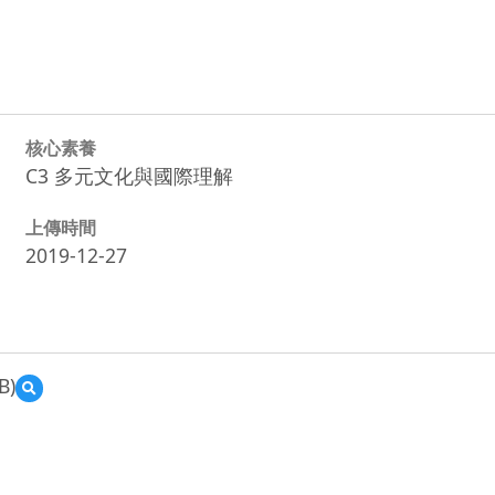
核心素養
C3 多元文化與國際理解
上傳時間
2019-12-27
B)
預
覽
前
瞻
16.jpg
計
畫