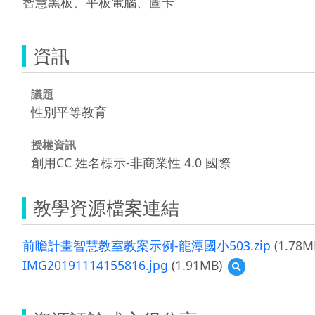
智慧黑板、平板電腦、圖卡
資訊
議題
性別平等教育
授權資訊
創用CC 姓名標示-非商業性 4.0 國際
教學資源檔案連結
前瞻計畫智慧教室教案示例-龍潭國小503.zip
(1.78M
IMG20191114155816.jpg
(1.91MB)
預
覽
IMG201911141558