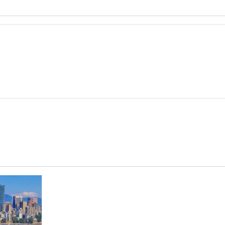
智
慧
教
室
教
案
示
例-
龍
潭
國
小
503.zip