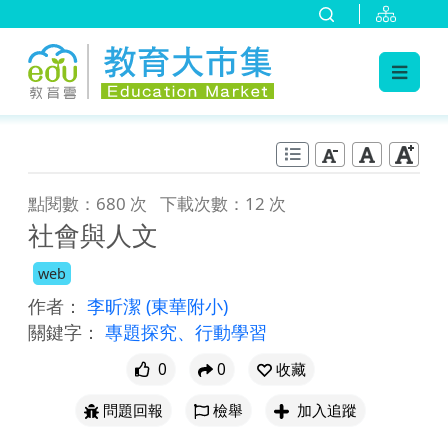
:::
跳到主要內容
:::
點閱數：680 次
下載次數：12 次
社會與人文
web
作者：
李昕潔
(東華附小)
關鍵字：
專題探究、行動學習
0
0
收藏
問題回報
檢舉
加入追蹤