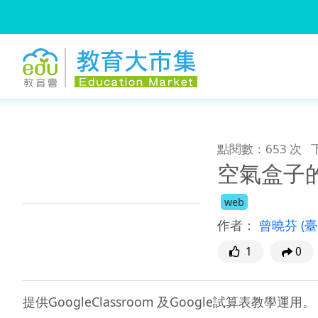
:::
跳到主要內容
:::
點閱數：653 次
空氣盒子
web
作者：
曾曉芬
(
1
0
提供GoogleClassroom 及Google試算表教學運用。