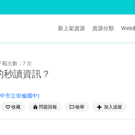
新上架資源
資源分類
We
下載次數：7 次
的秒讀資訊？
臺中市立崇倫國中)
收藏
問題回報
檢舉
加入追蹤