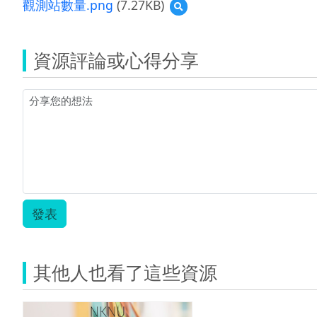
觀測站數量.png
(7.27KB)
預
覽
觀
測
資源評論或心得分享
站
數
量.png
發表
其他人也看了這些資源