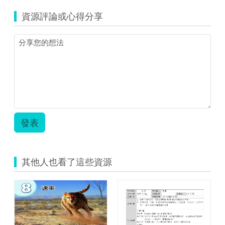
率
資源評論或心得分享
的
應
用-
林
錫
邦.pdf
發表
其他人也看了這些資源