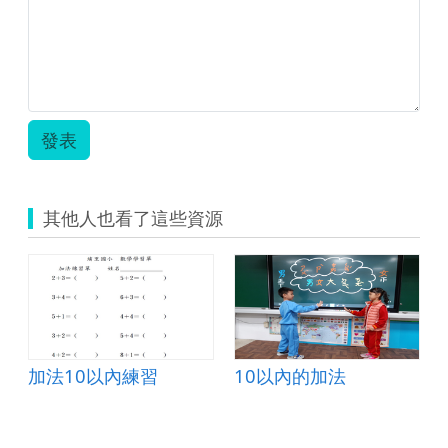
-
陳
京
妤.pdf
發表
其他人也看了這些資源
0的加法
加法10以內練習
10以內的加法