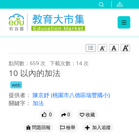
:::
跳到主要內容
:::
點閱數：659 次
下載次數：14 次
10 以內的加法
web
提供者：
陳京妤
(桃園市八德區瑞豐國小)
關鍵字：
加法
0
0
收藏
問題回報
檢舉
加入追蹤