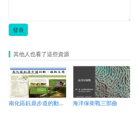
新
民
國
小
_
發表
輔
助
互
動
其他人也看了這些資源
組
_
校
園
植
物
介
紹
_
南化區鈺鼎步道的動、植物生態
海洋保衛戰三部曲
張
晉
誠.zip