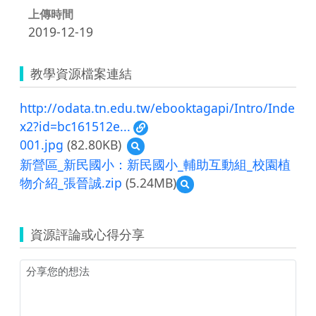
上傳時間
2019-12-19
教學資源檔案連結
http://odata.tn.edu.tw/ebooktagapi/Intro/Inde
x2?id=bc161512e...
001.jpg
(82.80KB)
預
覽
新營區_新民國小：新民國小_輔助互動組_校園植
001.jpg
物介紹_張晉誠.zip
(5.24MB)
預
覽
新
營
資源評論或心得分享
區
_
新
民
國
小：