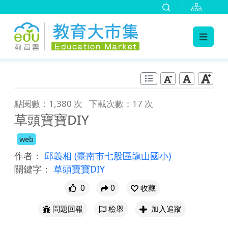
:::
跳到主要內容
:::
點閱數：1,380 次
下載次數：17 次
草頭寶寶DIY
web
作者：
邱義相
(臺南市七股區龍山國小)
關鍵字：
草頭寶寶DIY
0
0
收藏
問題回報
檢舉
加入追蹤