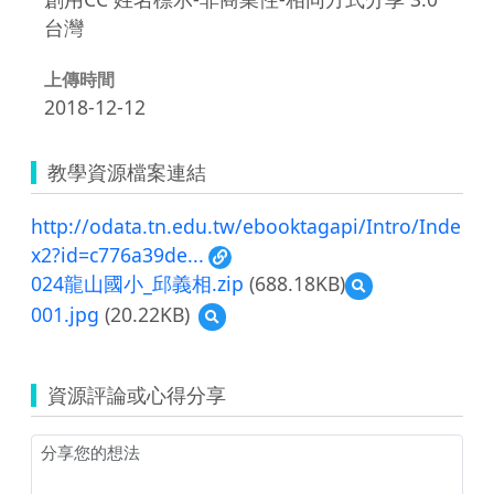
台灣
上傳時間
2018-12-12
教學資源檔案連結
http://odata.tn.edu.tw/ebooktagapi/Intro/Inde
x2?id=c776a39de...
024龍山國小_邱義相.zip
(688.18KB)
預
覽
001.jpg
(20.22KB)
預
024
覽
龍
001.jpg
山
國
資源評論或心得分享
小
_
邱
義
相.zip