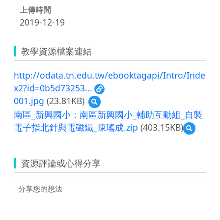
上傳時間
2019-12-19
教學資源檔案連結
http://odata.tn.edu.tw/ebooktagapi/Intro/Inde
x2?id=0b5d73253...
001.jpg
(23.81KB)
預
覽
南區_新興國小：南區新興國小_輔助互動組_自製
001.jpg
電子指北針與電磁鐵_陳瑤成.zip
(403.15KB)
預
覽
南
區
資源評論或心得分享
_
新
興
國
小：
南