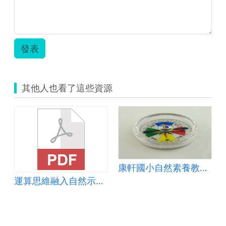
區
新
興
國
小
發表
_
輔
助
互
其他人也看了這些資源
動
組
_
自
製
電
子
指
北
材
康軒國小自然素養教案-6上單元4電磁作用-指北針和地磁
針
運算思維融入自然示範教案-探『磁』器～磁力強度偵測
與
電
磁
鐵
_