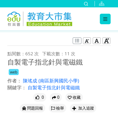
:::
跳到主要內容
:::
點閱數：652 次
下載次數：11 次
自製電子指北針與電磁鐵
web
作者：
陳瑤成
(南區新興國民小學)
關鍵字：
自製電子指北針與電磁鐵
0
0
收藏
問題回報
檢舉
加入追蹤