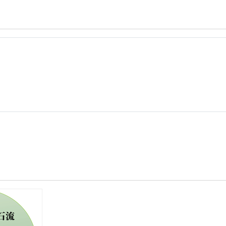
區
_
大
成
國
中：
大
成
國
中
_
考
古
大
發
現
_
創
新
組
__
蔡
智