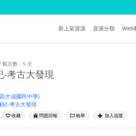
新上架資源
資源分類
We
下載次數：5 次
紀-考古大發現
南區大成國民中學)
儸紀-考古大發現
收藏
問題回報
檢舉
加入追蹤