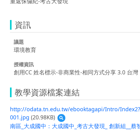
資訊
議題
環境教育
授權資訊
創用CC 姓名標示-非商業性-相同方式分享 3.0 台灣
教學資源檔案連結
http://odata.tn.edu.tw/ebooktagapi/Intro/Index2?
001.jpg
(20.98KB)
預
覽
南區_大成國中：大成國中_考古大發現_ 創新組__蔡智恆
001.jpg