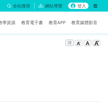
全站搜尋
網站導覽
登入
b教學資源
教育電子書
教育APP
教育媒體影音