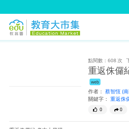
:::
跳到主要內容
:::
點閱數：608 次
重返侏儸
web
作者：
蔡智恆
(
關鍵字：
重返侏
0
0