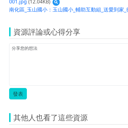
001.jpg
(12.04KB)
預
覽
南化區_玉山國小：玉山國小_輔助互動組_送愛到家_徐子
001.jpg
資源評論或心得分享
發表
其他人也看了這些資源