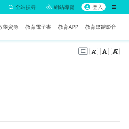
全站搜尋
網站導覽
登入
b教學資源
教育電子書
教育APP
教育媒體影音