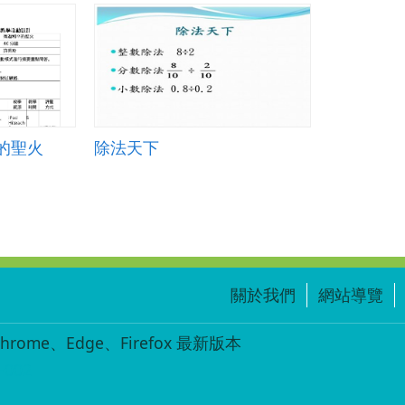
愛
到
家
_
徐
子
蔚.zip
的聖火
除法天下
關於我們
網站導覽
ome、Edge、Firefox 最新版本
-002