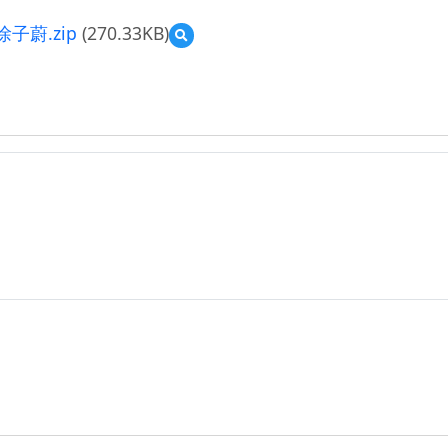
蔚.zip
(270.33KB)
預
覽
南
化
區
_
玉
山
國
小：
玉
山
國
小
_
輔
助
互
動
組
_
送