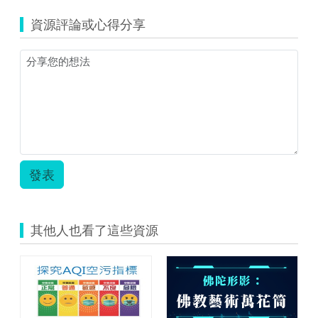
區
資源評論或心得分享
_
崇
明
國
中：
崇
明
國
中
_
創
發表
新
組
_
空
其他人也看了這些資源
汙
保
衛
戰
_
林
昱