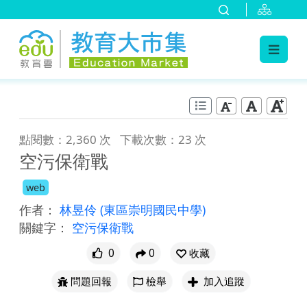
:::
跳到主要內容
:::
點閱數：2,360 次
下載次數：23 次
空污保衛戰
web
作者：
林昱伶
(東區崇明國民中學)
關鍵字：
空污保衛戰
0
0
收藏
問題回報
檢舉
加入追蹤