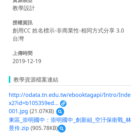
教學設計
授權資訊
創用CC 姓名標示-非商業性-相同方式分享 3.0
台灣
上傳時間
2019-12-19
教學資源檔案連結
http://odata.tn.edu.tw/ebooktagapi/Intro/Inde
x2?id=b105359ed...
001.jpg
(21.07KB)
預
覽
東區_崇明國中：崇明國中_創新組_空汙保衛戰_林
001.jpg
昱伶.zip
(905.78KB)
預
覽
東