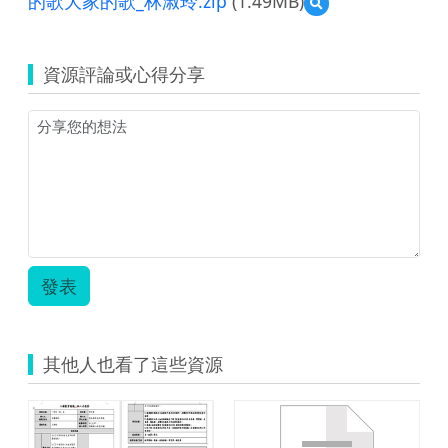
的歌大家的歌_林淑玲.zip
(1.49MB)
預
覽
永
康
資源評論或心得分享
區
_
西
勢
國
小：
西
勢
國
小
__
發表
創
新
組
_
其他人也看了這些資源
我
的
歌
你
的