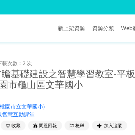
新上架資源
資源分類
We
下載次數：2 次
「前瞻基礎建設之智慧學習教室-平
桃園市龜山區文華國小
(桃園市立文華國小)
技智慧互動課堂
收藏
問題回報
檢舉
加入追蹤