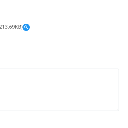
213.69KB)
預
覽
108
年
「前
瞻
基
礎
建
設
之
智
慧
學
習
教
室-
平
板