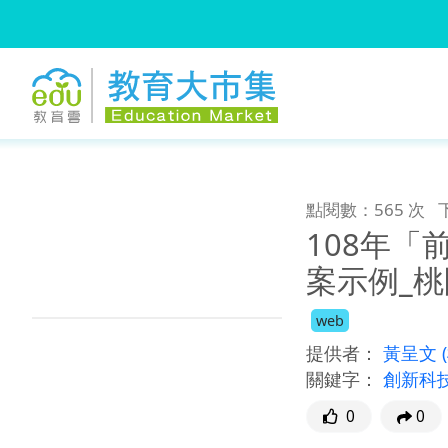
:::
跳到主要內容
:::
點閱數：565 次
108年
案示例_
web
提供者：
黃呈文
關鍵字：
創新科
0
0