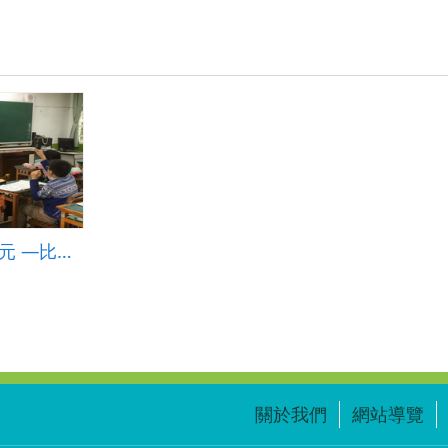
康軒 版本 ，第九單元 ―比和值 ，活動二 相等的比
關於我們
網站導覽