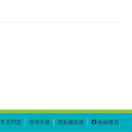
與
充
電
車
設
備」
受
補
助
學
校
教
案
示
例
_
桃
園
市
龜
山
區
常見問題
使用手冊
隱私權政策
粉絲專頁
文
華