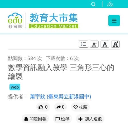
:::
跳到主要內容
:::
點閱數：584 次
下載次數：6 次
數學資訊融入教學-三角形三心的
繪製
web
提供者：
蕭宇欽
(臺東縣立新港國中)
0
0
收藏
問題回報
檢舉
加入追蹤