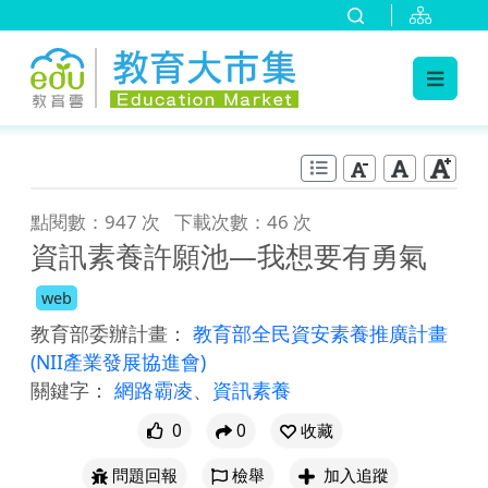
:::
跳到主要內容
:::
點閱數：947 次
下載次數：46 次
資訊素養許願池—我想要有勇氣
web
教育部委辦計畫：
教育部全民資安素養推廣計畫
(NII產業發展協進會)
關鍵字：
網路霸凌
、
資訊素養
0
0
收藏
問題回報
檢舉
加入追蹤