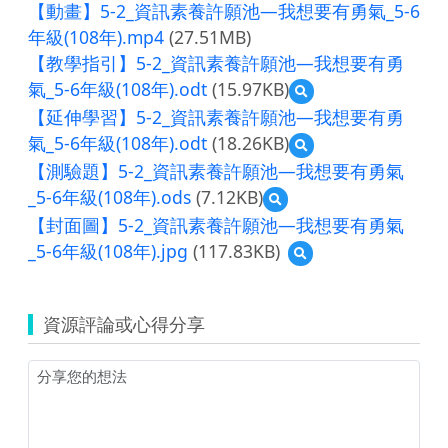
【動畫】5-2_資訊素養許願池—我想要有勇氣_5-6
年級(108年).mp4
(27.51MB)
【教學指引】5-2_資訊素養許願池—我想要有勇
氣_5-6年級(108年).odt
(15.97KB)
預
覽
【延伸學習】5-2_資訊素養許願池—我想要有勇
【教
氣_5-6年級(108年).odt
(18.26KB)
預
學
覽
指
【測驗題】5-2_資訊素養許願池—我想要有勇氣
【延
引】
_5-6年級(108年).ods
(7.12KB)
預
伸
5-
覽
學
【封面圖】5-2_資訊素養許願池—我想要有勇氣
2_
【測
習】
資
_5-6年級(108年).jpg
(117.83KB)
預
驗
5-
訊
覽
題】
2_
素
【封
5-
資
養
面
2_
訊
許
資源評論或心得分享
圖】
資
素
願
5-
訊
養
池
2_
素
許
—
資
養
願
我
訊
許
池
想
素
願
—
要
養
池
我