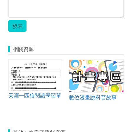
有
許
—
想
勇
願
我
要
氣
池
想
有
_5-
—
要
勇
6
發表
我
有
氣
年
想
勇
_5-
級
要
氣
6
(108
有
_5-
年
年).odt
相關資源
勇
6
級
氣
年
(108
_5-
級
年).odt
6
(108
年
年).ods
級
(108
年).jpg
天涯一匹狼閱讀學習單
數位漫畫說科普故事