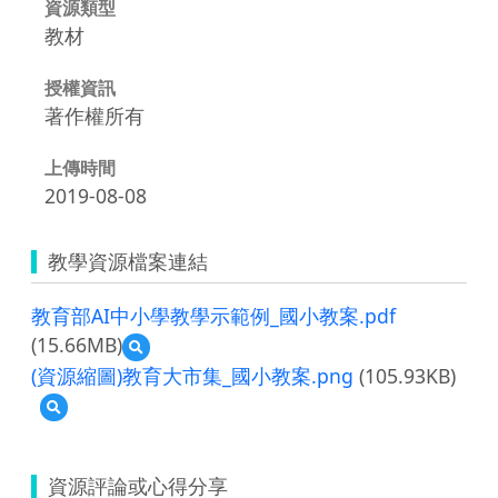
資源類型
教材
授權資訊
著作權所有
上傳時間
2019-08-08
教學資源檔案連結
教育部AI中小學教學示範例_國小教案.pdf
(15.66MB)
預
覽
(資源縮圖)教育大市集_國小教案.png
(105.93KB)
教
預
育
覽
部
(資
AI
源
中
資源評論或心得分享
縮
小