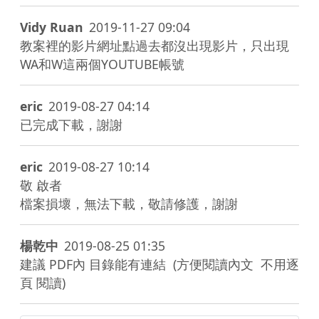
圖)
學
教
教
Vidy Ruan
2019-11-27 09:04
育
學
教案裡的影片網址點過去都沒出現影片，只出現
大
示
WA和W這兩個YOUTUBE帳號
市
範
集
例
_
_
國
eric
2019-08-27 04:14
國
小
小
已完成下載，謝謝
教
教
案.png
案.pdf
eric
2019-08-27 10:14
敬 啟者

檔案損壞，無法下載，敬請修護，謝謝
楊乾中
2019-08-25 01:35
建議 PDF內 目錄能有連結  (方便閱讀內文  不用逐
頁 閱讀)