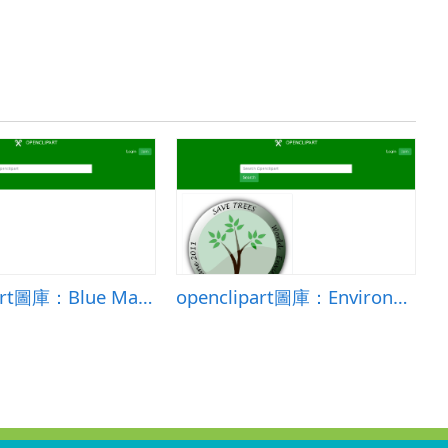
openclipart圖庫：Blue Macaw
openclipart圖庫：Environment Day