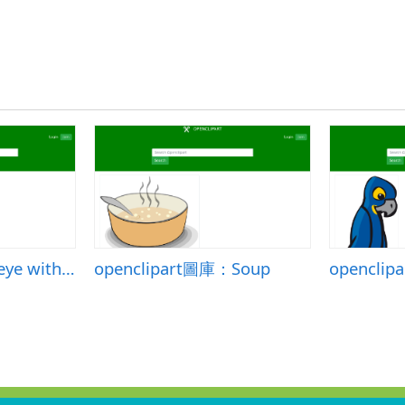
openclipart圖庫：eye with labels
openclipart圖庫：Soup