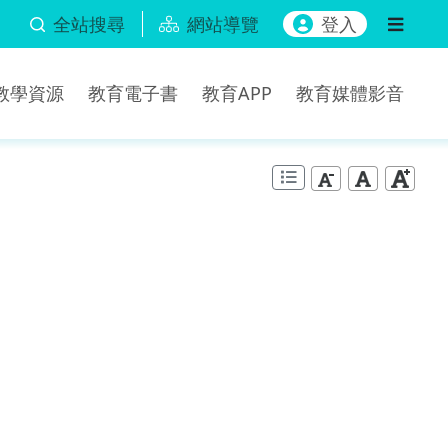
全站搜尋
網站導覽
登入
b教學資源
教育電子書
教育APP
教育媒體影音