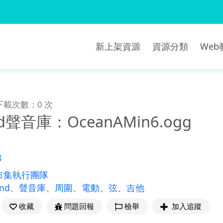
新上架資源
資源分類
We
下載次數：0 次
nd聲音庫：OceanAMin6.ogg
8
市集執行團隊
und
、
聲音庫
、
周圍
、
電動
、
弦
、
吉他
收藏
問題回報
檢舉
加入追蹤