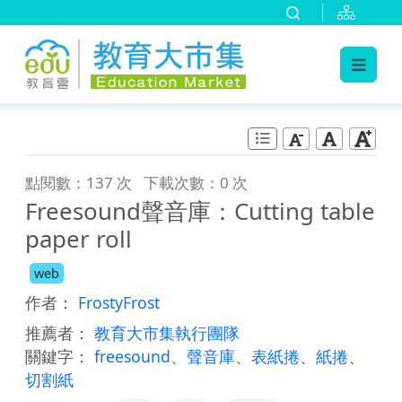
:::
跳到主要內容
:::
點閱數：137 次
下載次數：0 次
Freesound聲音庫：Cutting table
paper roll
web
作者：
FrostyFrost
推薦者：
教育大市集執行團隊
關鍵字：
freesound
、
聲音庫
、
表紙捲
、
紙捲
、
切割紙