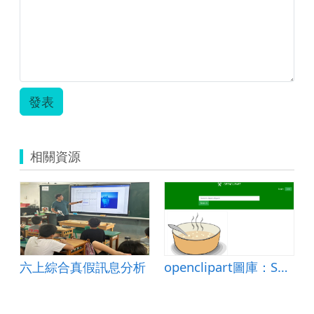
發表
相關資源
 12
六上綜合真假訊息分析
openclipart圖庫：Soup