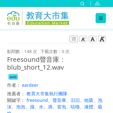
:::
跳到主要內容
:::
點閱數：148 次
下載次數：0 次
Freesound聲音庫：
blub_short_12.wav
web
作者：
eardeer
推薦者：
教育大市集執行團隊
關鍵字：
freesound
、
聲音庫
、
汩汩
、
吮吸
、
泡
沫
、
泡泡
、
濕
、
水
、
滴
、
冒泡
、
咕嚕
、
液體
、
吸