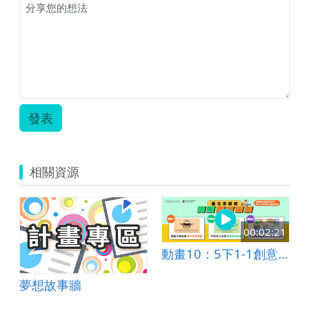
發表
相關資源
00:02:21
動畫10：5下1-1創意玩黏土
夢想故事牆