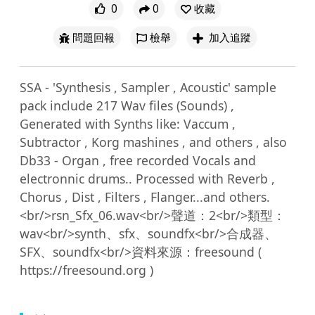
0
0
收藏
問題回報
檢舉
加入追蹤
SSA - 'Synthesis , Sampler , Acoustic' sample 
pack include 217 Wav files (Sounds) , 
Generated with Synths like: Vaccum , 
Subtractor , Korg mashines , and others , also 
Db33 - Organ , free recorded Vocals and 
electronnic drums.. Processed with Reverb , 
Chorus , Dist , Filters , Flanger...and others.
<br/>rsn_Sfx_06.wav<br/>聲道：2<br/>類型：
wav<br/>synth、sfx、soundfx<br/>合成器、
SFX、soundfx<br/>資料來源：freesound ( 