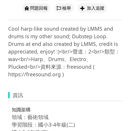
問題回報
檢舉
加入追蹤
Cool harp-like sound created by LMMS and 
drums is my other sound; Dubstep Loop. 
Drums at end also created by LMMS, credit is 
appreciated, enjoy! :)<br/>聲道：2<br/>類型：
wav<br/>Harp、Drums、Electro、
Plucked<br/>資料來源：freesound ( 
資訊
知識架構
領域：藝術領域
學習階段：國小3-4年級(二)