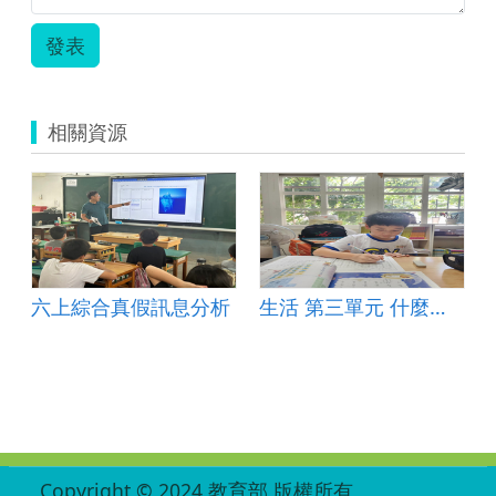
發表
相關資源
內的加減
六上綜合真假訊息分析
生活 第三單元 什麼最好玩
:::
Copyright © 2024 教育部 版權所有