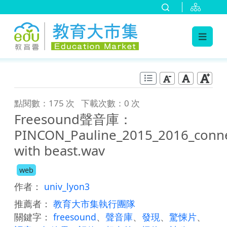
:::
跳到主要內容
:::
點閱數：175 次
下載次數：0 次
Freesound聲音庫：
PINCON_Pauline_2015_2016_conn
with beast.wav
web
作者：
univ_lyon3
推薦者：
教育大市集執行團隊
關鍵字：
freesound
、
聲音庫
、
發現
、
驚悚片
、