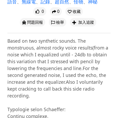
語音
、
無線電
、
記錄
、
超自然
、
怪物
、
神秘
0
0
收藏
問題回報
檢舉
加入追蹤
Based on two synthetic sounds. The 
monstruous, almost rocky voice results(from a 
noise which I equalized until - 24db to obtain 
this variation that I stressed with pencil by 
lowering the frequencies and line.For the 
second generated noise, I used the echo, the 
increase and the equalizer.Also I voluntarily 
kept cracking to call back this side radio 
recording.

Typologie selon Schaeffer:

Continu complexe.
