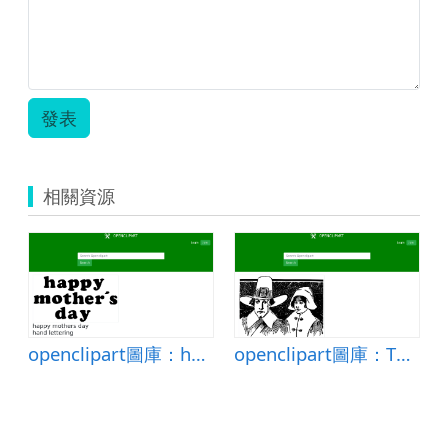
發表
相關資源
le 2
openclipart圖庫：happy mothers day hand lettering
openclipart圖庫：Thanksgiving Pilgrims