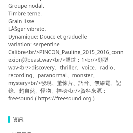
Groupe nodal.

Timbre terne.

Grain lisse

LĂŠger vibrato.

Dynamique: Douce et graduelle

variation: serpentine

Calibre<br/>PINCON_Pauline_2015_2016_conn
exion與beast.wav<br/>聲道：1<br/>類型：
wav<br/>discovery、thriller、voice、radio、
recording、paranormal、monster、
mystery<br/>發現、驚悚片、語音、無線電、記
錄、超自然、怪物、神秘<br/>資料來源：
資訊