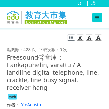
:::
跳到主要內容
:::
點閱數：428 次
下載次數：0 次
Freesound聲音庫：
Lankapuhelin, varattu / A
landline digital telephone, line,
crackle, line busy signal,
receiver hang
web
作者：
YleArkisto