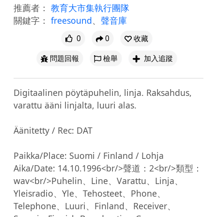
推薦者：
教育大市集執行團隊
關鍵字：
freesound
、
聲音庫
0
0
收藏
問題回報
檢舉
加入追蹤
Digitaalinen pöytäpuhelin, linja. Raksahdus, 
varattu ääni linjalta, luuri alas.

Äänitetty / Rec: DAT

Paikka/Place: Suomi / Finland / Lohja

Aika/Date: 14.10.1996<br/>聲道：2<br/>類型：
wav<br/>Puhelin、Line、Varattu、Linja、
Yleisradio、Yle、Tehosteet、Phone、
Telephone、Luuri、Finland、Receiver、