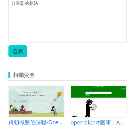
發表
相關資源
跨領域數位課程-Ocean Art Speaks: Turning Trash into Treasure
tration
openclipart圖庫：Anti media