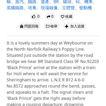
輸
、
蒸汽
、
鐵路
、
遺產
、
BR
、
罐頭
、
站
、
機車
、
英國鐵路
、
培養
、
現場錄像
、
立體聲
、
發動機
0
0
收藏
問題回報
檢舉
加入追蹤
It is a lovely summers day at Weybourne on 
the North Norfolk Railway's Poppy Line. 

Situated just outside the station by the road 
bridge we hear BR Standard Class 9F No.92203 
'Black Prince' arrive at the station with a train 
for Holt where it will await the service for 
Sheringham to arrive. L.N.E.R B12 4-6-0 
No.8572 approaches round the bend, passes, 
and squeaks to a halt. The signal clears and 
'Black Prince' gets the right away before 
making a rousing departure, drowning 