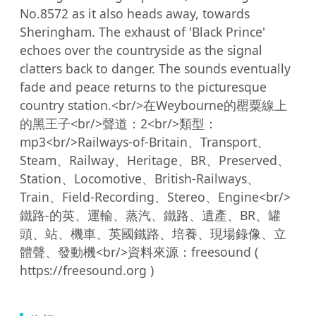
No.8572 as it also heads away, towards 
Sheringham. The exhaust of 'Black Prince' 
echoes over the countryside as the signal 
clatters back to danger. The sounds eventually 
fade and peace returns to the picturesque 
country station.<br/>在Weybourne的罌粟線上
的黑王子<br/>聲道：2<br/>類型：
mp3<br/>Railways-of-Britain、Transport、
Steam、Railway、Heritage、BR、Preserved、
Station、Locomotive、British-Railways、
Train、Field-Recording、Stereo、Engine<br/>
鐵路-的英、運輸、蒸汽、鐵路、遺產、BR、罐
頭、站、機車、英國鐵路、培養、現場錄像、立
體聲、發動機<br/>資料來源：freesound ( 