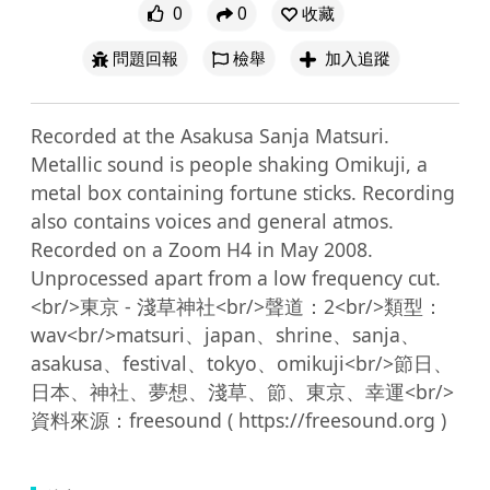
0
0
收藏
問題回報
檢舉
加入追蹤
Recorded at the Asakusa Sanja Matsuri. 
Metallic sound is people shaking Omikuji, a 
metal box containing fortune sticks. Recording 
also contains voices and general atmos. 
Recorded on a Zoom H4 in May 2008. 
Unprocessed apart from a low frequency cut.
<br/>東京 - 淺草神社<br/>聲道：2<br/>類型：
wav<br/>matsuri、japan、shrine、sanja、
asakusa、festival、tokyo、omikuji<br/>節日、
日本、神社、夢想、淺草、節、東京、幸運<br/>