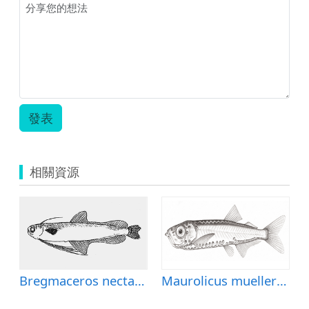
發表
相關資源
9
&mdash;藏書章
Bregmaceros nectabanus (銀腰海鰗鰍)
Maurolicus muelleri (穆氏暗光魚)