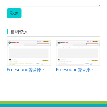
發表
相關資源
Freesound聲音庫：ambient 31.wav
Freesound聲音庫：Truck passed high speed in the rain卡车过高速桥下雨.wav
:::