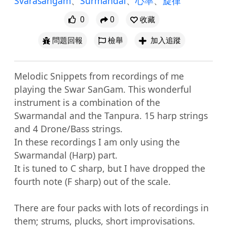
Svarasangam
、
Surmandal
、
心率
、
旋律
0
0
收藏
問題回報
檢舉
加入追蹤
Melodic Snippets from recordings of me 
playing the Swar SanGam. This wonderful 
instrument is a combination of the 
Swarmandal and the Tanpura. 15 harp strings 
and 4 Drone/Bass strings. 

In these recordings I am only using the 
Swarmandal (Harp) part.

It is tuned to C sharp, but I have dropped the 
fourth note (F sharp) out of the scale.

There are four packs with lots of recordings in 
them; strums, plucks, short improvisations. 
