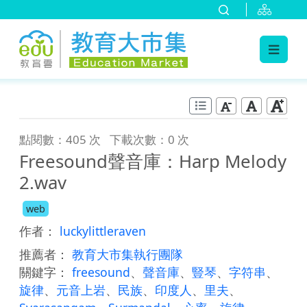
:::
跳到主要內容
:::
點閱數：405 次
下載次數：0 次
Freesound聲音庫：Harp Melody
2.wav
web
作者：
luckylittleraven
推薦者：
教育大市集執行團隊
關鍵字：
freesound
、
聲音庫
、
豎琴
、
字符串
、
旋律
、
元音上岩
、
民族
、
印度人
、
里夫
、