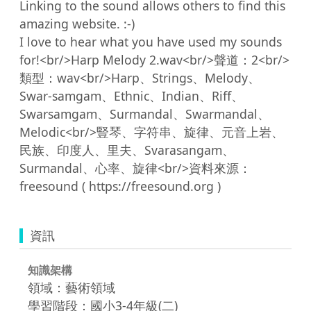
Linking to the sound allows others to find this 
amazing website. :-) 

I love to hear what you have used my sounds 
for!<br/>Harp Melody 2.wav<br/>聲道：2<br/>
類型：wav<br/>Harp、Strings、Melody、
Swar-samgam、Ethnic、Indian、Riff、
Swarsamgam、Surmandal、Swarmandal、
Melodic<br/>豎琴、字符串、旋律、元音上岩、
民族、印度人、里夫、Svarasangam、
Surmandal、心率、旋律<br/>資料來源：
資訊
知識架構
領域：藝術領域
學習階段：國小3-4年級(二)