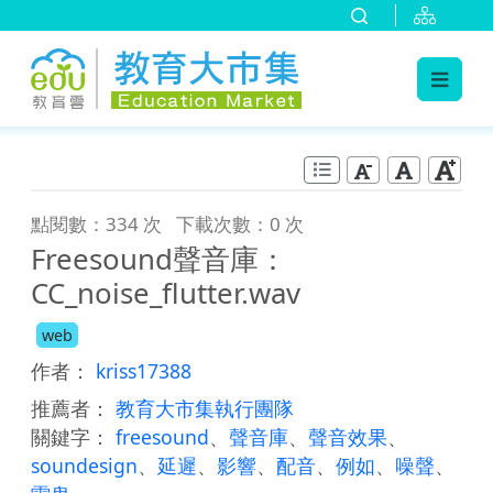
:::
跳到主要內容
:::
點閱數：334 次
下載次數：0 次
Freesound聲音庫：
CC_noise_flutter.wav
web
作者：
kriss17388
推薦者：
教育大市集執行團隊
關鍵字：
freesound
、
聲音庫
、
聲音效果
、
soundesign
、
延遲
、
影響
、
配音
、
例如
、
噪聲
、