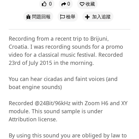
0
0
收藏
問題回報
檢舉
加入追蹤
Recording from a recent trip to Brijuni, 
Croatia. I was recording sounds for a promo 
video for a classical music festival. Recorded 
23rd of July 2015 in the morning.

You can hear cicadas and faint voices (and 
boat engine sounds)

Recorded @24Bit/96kHz with Zoom H6 and XY 
module. This sound sample is under 
Attribution license. 

By using this sound you are obliged by law to 