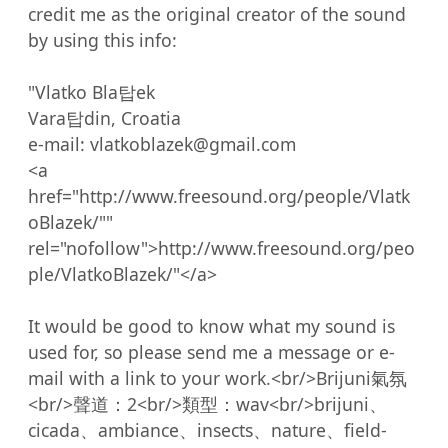
credit me as the original creator of the sound 
by using this info:

"Vlatko Bla탑ek

Vara탑din, Croatia

e-mail: vlatkoblazek@gmail.com

<a 
href="http://www.freesound.org/people/Vlatk
oBlazek/"" 
rel="nofollow">http://www.freesound.org/peo
ple/VlatkoBlazek/"</a>

It would be good to know what my sound is 
used for, so please send me a message or e-
mail with a link to your work.<br/>Brijuni氣氛
<br/>聲道：2<br/>類型：wav<br/>brijuni、
cicada、ambiance、insects、nature、field-