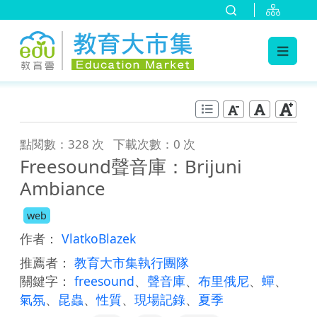
:::
跳到主要內容
:::
點閱數：328 次
下載次數：0 次
Freesound聲音庫：Brijuni
Ambiance
web
作者：
VlatkoBlazek
推薦者：
教育大市集執行團隊
關鍵字：
freesound
、
聲音庫
、
布里俄尼
、
蟬
、
氣氛
、
昆蟲
、
性質
、
現場記錄
、
夏季