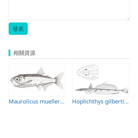
發表
相關資源
ternet Icon
Maurolicus muelleri (穆氏暗光魚)
Hoplichthys gilberti (吉氏針鯒)