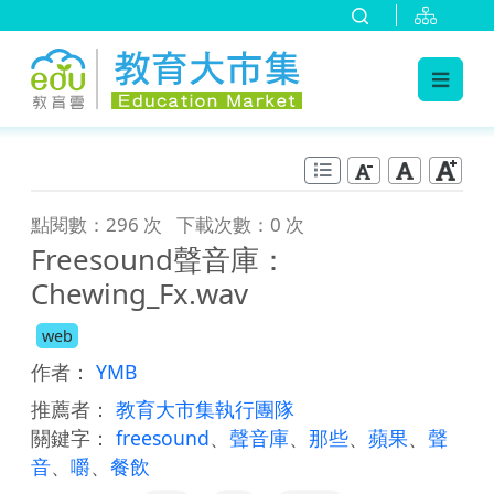
:::
跳到主要內容
:::
點閱數：296 次
下載次數：0 次
Freesound聲音庫：
Chewing_Fx.wav
web
作者：
YMB
推薦者：
教育大市集執行團隊
關鍵字：
freesound
、
聲音庫
、
那些
、
蘋果
、
聲
音
、
嚼
、
餐飲