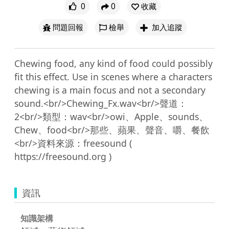
0
0
收藏
問題回報
檢舉
加入追蹤
Chewing food, any kind of food could possibly 
fit this effect. Use in scenes where a characters 
chewing is a main focus and not a secondary 
sound.<br/>Chewing_Fx.wav<br/>聲道：
2<br/>類型：wav<br/>owi、Apple、sounds、
Chew、food<br/>那些、蘋果、聲音、嚼、餐飲
<br/>資料來源：freesound ( 
資訊
知識架構