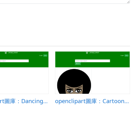
openclipart圖庫：Dancing Woman Silhouette
openclipart圖庫：Cartoon African American Woman