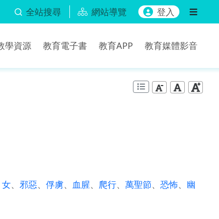
全站搜尋
網站導覽
登入
b教學資源
教育電子書
教育APP
教育媒體影音
、
女
、
邪惡
、
俘虜
、
血腥
、
爬行
、
萬聖節
、
恐怖
、
幽