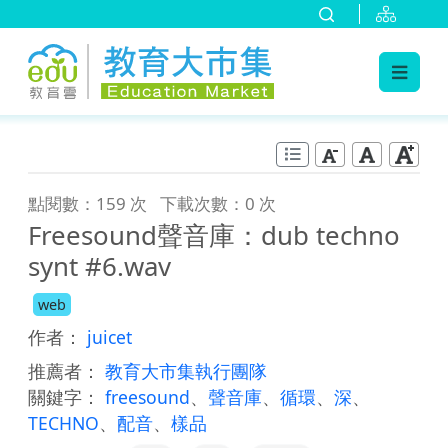
:::
跳到主要內容
:::
點閱數：159 次
下載次數：0 次
Freesound聲音庫：dub techno
synt #6.wav
web
作者：
juicet
推薦者：
教育大市集執行團隊
關鍵字：
freesound
、
聲音庫
、
循環
、
深
、
TECHNO
、
配音
、
樣品