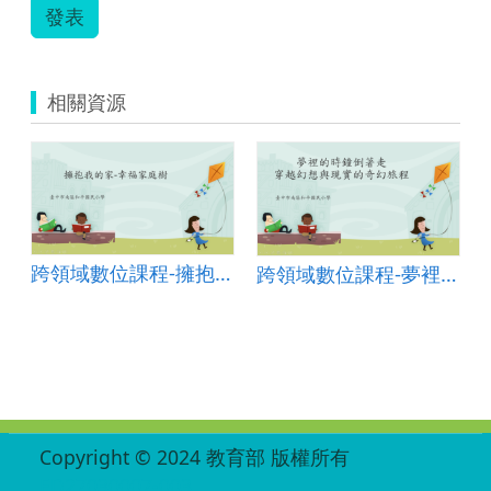
發表
相關資源
跨領域數位課程-擁抱我的家 幸福家庭樹
跨領域數位課程-夢裡的時鐘倒著走:穿越幻想與現實的奇幻旅程
ale rabbit
:::
Copyright © 2024 教育部 版權所有
ED27030007-003