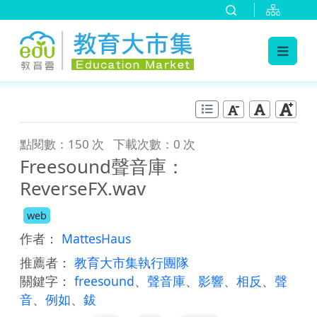
:::
跳到主要內容
:::
點閱數：150 次
下載次數：0 次
Freesound聲音庫：
ReverseFX.wav
web
作者：
MattesHaus
推薦者：
教育大市集執行團隊
關鍵字：
freesound
、
聲音庫
、
影響
、
相反
、
聲
音
、
例如
、
鈸