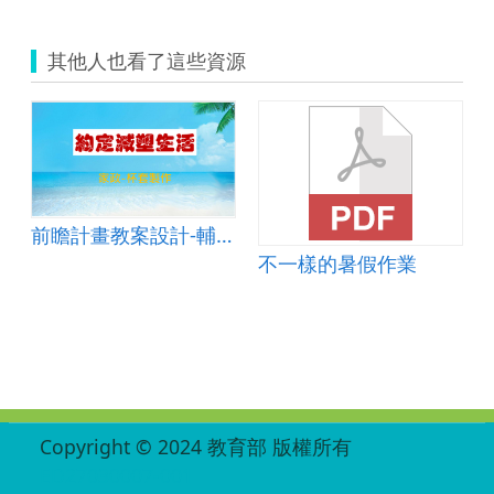
其他人也看了這些資源
前瞻計畫教案設計-輔助教學-約定減塑生活
不一樣的暑假作業
:::
Copyright © 2024 教育部 版權所有
ED27030007-001