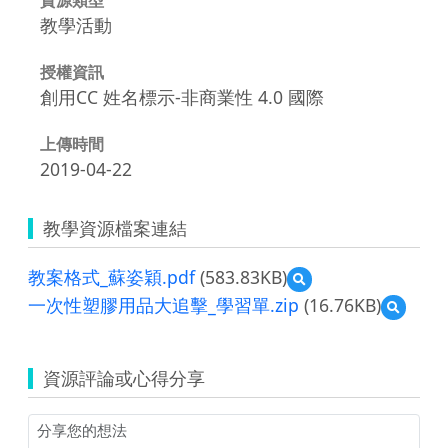
教學活動
授權資訊
創用CC 姓名標示-非商業性 4.0 國際
上傳時間
2019-04-22
教學資源檔案連結
教案格式_蘇姿穎.pdf
(583.83KB)
預
覽
一次性塑膠用品大追擊_學習單.zip
(16.76KB)
預
教
覽
案
一
格
次
式
資源評論或心得分享
性
_
塑
蘇
膠
姿
用