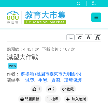
:::
跳到主要內容
:::
點閱數：4,451 次
下載次數：107 次
減塑大作戰
web
作者：
蘇姿穎
(桃園市臺東市光明國小)
關鍵字：
減塑
、
生態
、
資源
、
環境保護
1
2
收藏
問題回報
檢舉
加入追蹤