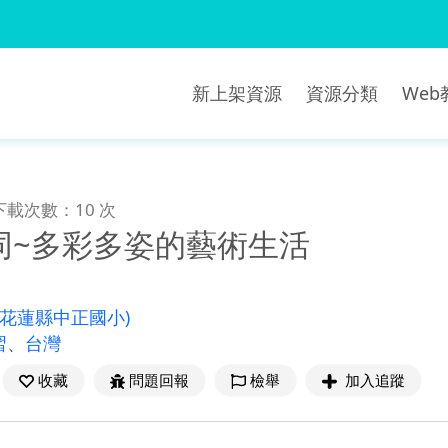
新上架資源
資源分類
We
下載次數：10 次
同~多彩多姿的藝術生活
(花蓮縣中正國小)
習
、
台灣
收藏
問題回報
檢舉
加入追蹤