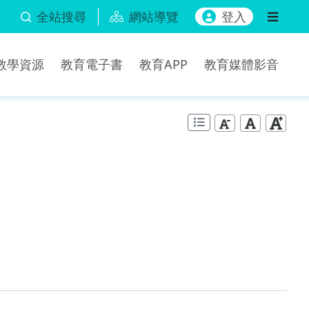
全站搜尋
網站導覽
登入
b教學資源
教育電子書
教育APP
教育媒體影音