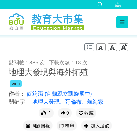
:::
跳到主要內容
:::
點閱數：885 次
下載次數：18 次
地理大發現與海外拓殖
web
作者：
簡筠潔
(宜蘭縣立凱旋國中)
關鍵字：
地理大發現、哥倫布、航海家
1
0
收藏
問題回報
檢舉
加入追蹤