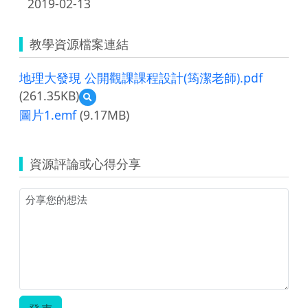
2019-02-13
教學資源檔案連結
地理大發現 公開觀課課程設計(筠潔老師).pdf
(261.35KB)
預
覽
圖片1.emf
(9.17MB)
地
理
大
資源評論或心得分享
發
現
公
開
觀
課
課
程
設
計
(筠
潔