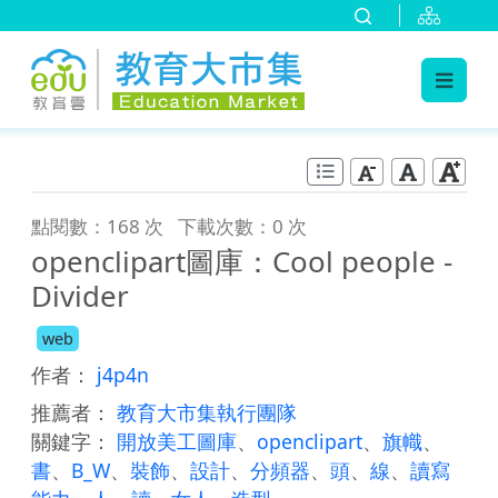
:::
跳到主要內容
:::
點閱數：168 次
下載次數：0 次
openclipart圖庫：Cool people -
Divider
web
作者：
j4p4n
推薦者：
教育大市集執行團隊
關鍵字：
開放美工圖庫
、
openclipart
、
旗幟
、
書
、
B_W
、
裝飾
、
設計
、
分頻器
、
頭
、
線
、
讀寫