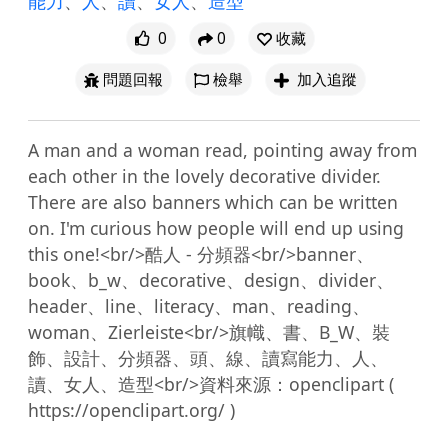
能力
、
人
、
讀
、
女人
、
造型
0
0
收藏
問題回報
檢舉
加入追蹤
A man and a woman read, pointing away from 
each other in the lovely decorative divider. 
There are also banners which can be written 
on. I'm curious how people will end up using 
this one!<br/>酷人 - 分頻器<br/>banner、
book、b_w、decorative、design、divider、
header、line、literacy、man、reading、
woman、Zierleiste<br/>旗幟、書、B_W、裝
飾、設計、分頻器、頭、線、讀寫能力、人、
讀、女人、造型<br/>資料來源：openclipart ( 